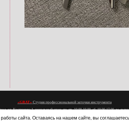
«GRAT»
Студия профессиональной заточки инструмента
 Костюкова 1, цокольный этаж
пн.-пт. 10.00-19.00, сб. 10.00-17.00, вс. вых
e-mail:
zatochka31@mail.ru
т. 8 980 377 86 87
работы сайта. Оставаясь на нашем сайте, вы соглашаетес