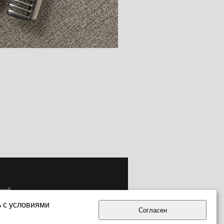
одной
ь с условиями
Согласен