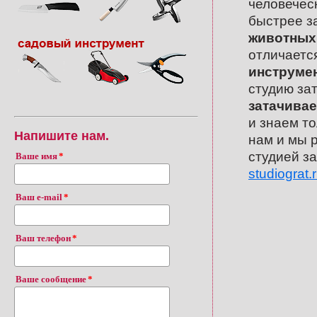
человечес
быстрее з
животных
отличаетс
инструмен
студию за
затачивае
и знаем то
Напишите нам.
нам и мы 
студией з
Ваше имя
studiograt.
Ваш e-mail
Ваш телефон
Ваше сообщение