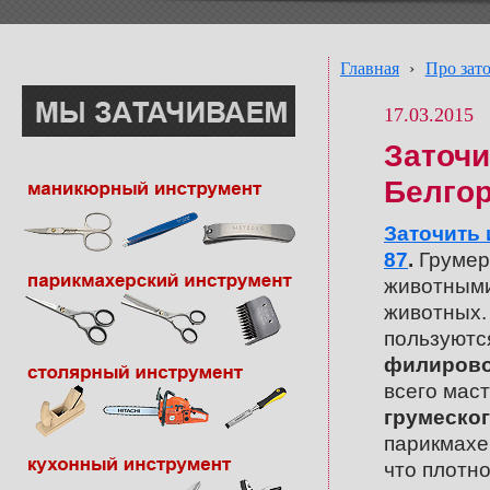
Главная
›
Про зат
17.03.2015
Заточи
Белго
Заточить 
87
.
Грумер
животными
животных.
пользуют
филирово
всего маст
грумеског
парикмахе
что плотн