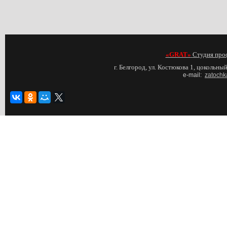
«GRAT»
Студия про
г. Белгород, ул. Костюкова 1, цокольный
e-mail:
zatochk