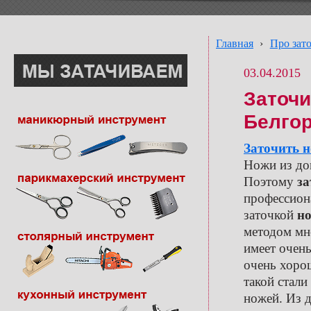
Главная
›
Про зат
03.04.2015
Заточи
Белго
Заточить н
Ножи из до
Поэтому
за
профессион
заточкой
но
методом мн
имеет очен
очень хор
такой стал
ножей. Из 