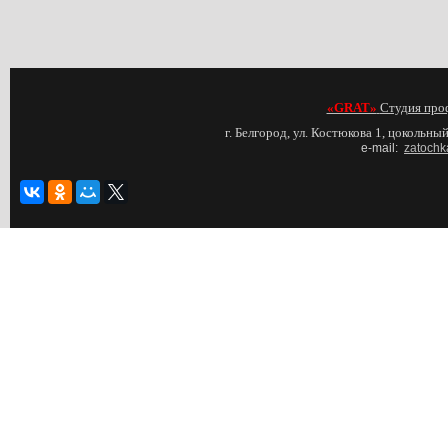
«GRAT»
Студия про
г. Белгород, ул. Костюкова 1, цокольный
e-mail:
zatochk