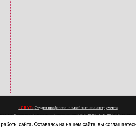
«GRAT»
Студия профессиональной заточки инструмента
 Костюкова 1, цокольный этаж
пн.-пт. 10.00-19.00, сб. 10.00-17.00, вс. вых
e-mail:
zatochka31@mail.ru
т. 8 980 377 86 87
работы сайта. Оставаясь на нашем сайте, вы соглашаетес