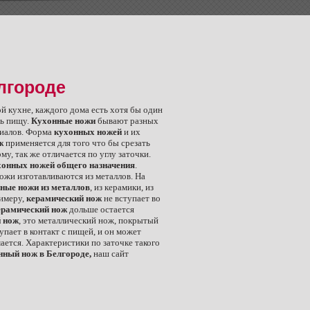
лгороде
й кухне, каждого дома есть хотя бы один
ть пищу.
Кухонные ножи
бывают разных
риалов. Форма
кухонных ножей
и их
ж
применяется для того что бы срезать
у, так же отличается по углу заточки.
хонных ножей общего назначения
.
жи изготавливаются из металлов. На
ные ножи из металлов
, из керамики, из
римеру,
керамический нож
не вступает во
рамический нож
дольше остается
 нож
, это металлический нож, покрытый
упает в контакт с пищей, и он может
ается. Характеристики по заточке такого
нный нож в Белгороде,
наш сайт