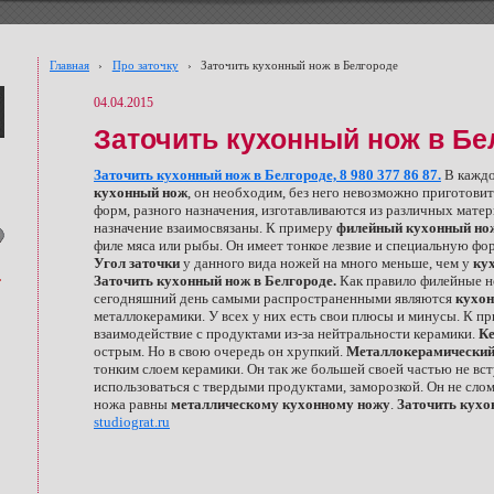
Главная
›
Про заточку
›
Заточить кухонный нож в Белгороде
04.04.2015
Заточить кухонный нож в Бе
Заточить кухонный нож в Белгороде, 8 980 377 86 87.
В каждо
кухонный нож
, он необходим, без него невозможно приготови
форм, разного назначения, изготавливаются из различных мате
назначение взаимосвязаны. К примеру
филейный кухонный но
филе мяса или рыбы. Он имеет тонкое лезвие и специальную форм
Угол заточки
у данного вида ножей на много меньше, чем у
ку
Заточить кухонный нож в Белгороде.
Как правило филейные но
сегодняшний день самыми распространенными являются
кухон
металлокерамики. У всех у них есть свои плюсы и минусы. К п
взаимодействие с продуктами из-за нейтральности керамики.
Ке
острым. Но в свою очередь он хрупкий.
Металлокерамический
тонким слоем керамики. Он так же большей своей частью не вст
использоваться с твердыми продуктами, заморозкой. Он не слом
ножа равны
металлическому кухонному ножу
.
Заточить кухо
studiograt.ru