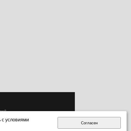
одной
ь с условиями
Согласен