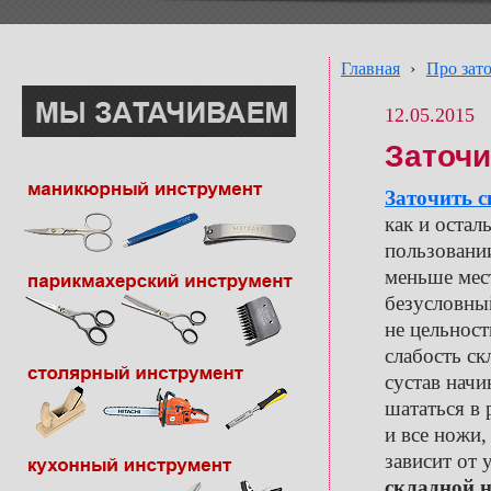
Главная
›
Про зат
12.05.2015
Заточи
Заточить с
как и оста
пользовани
меньше мест
безусловны
не цельност
слабость ск
сустав начи
шататься в 
и все ножи
зависит от
складной н