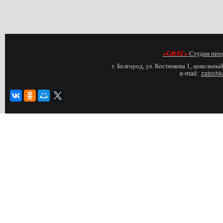
«GRAT»
Студия про
г. Белгород, ул. Костюкова 1, цокольный
e-mail:
zatochk